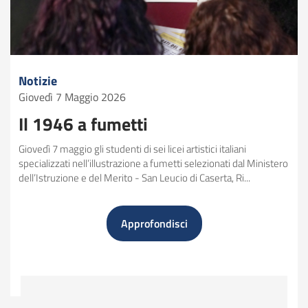
giovani
Contatti
Cerca
Notizie
Mappa del sito
Giovedì 7 Maggio 2026
Giornata di formazione
Il 1946 a fumetti
2024-2025 - Bando
Giovedì 7 maggio gli studenti di sei licei artistici italiani
Giornata di formazione
specializzati nell’illustrazione a fumetti selezionati dal Ministero
2025-2026 - Bando
dell’Istruzione e del Merito - San Leucio di Caserta, Ri...
Lezioni di Costituzione
2024-2025 - Bando
Il 1946 a fumetti
Approfondisci
Lezioni di Costituzione
ione "Parlawiki"
2025-2026 - Bando
Parlawiky 2024-2025 -
Bando