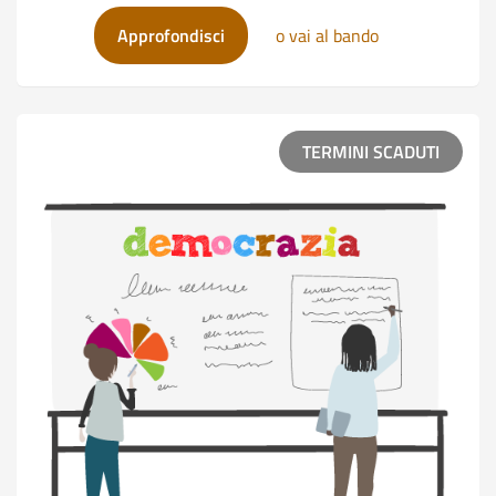
Giornata di formazione a Montecito
Giornata di for
Approfondisci
o vai al bando
PARLA
TERMINI SCADUTI