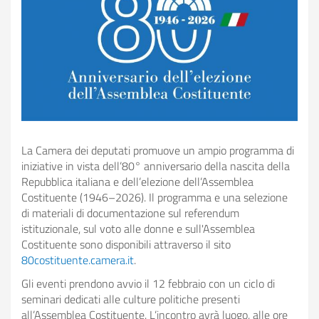
giovani
Contatti
Cerca
Mappa del sito
Giornata di formazione
2024-2025 - Bando
La Camera dei deputati promuove un ampio programma di
Giornata di formazione
iniziative in vista dell’80° anniversario della nascita della
2025-2026 - Bando
Repubblica italiana e dell’elezione dell’Assemblea
Costituente (1946–2026). Il programma e una selezione
Lezioni di Costituzione
di materiali di documentazione sul referendum
2024-2025 - Bando
istituzionale, sul voto alle donne e sull'Assemblea
Costituente sono disponibili attraverso il sito
Lezioni di Costituzione
80costituente.camera.it
.
2025-2026 - Bando
Gli eventi prendono avvio il 12 febbraio con un ciclo di
Parlawiky 2024-2025 -
seminari dedicati alle culture politiche presenti
Bando
all’Assemblea Costituente. L’incontro avrà luogo, alle ore