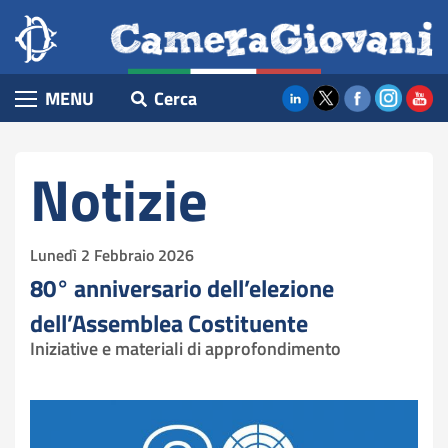
Camera
Salta
Home
al
Giovani
contenuto
Notizie
principale
Cerca
MENU
Eventi
Giornate di formazione
Contenuto
Notizie
ParlaWiki
Lezioni di Costituzione
Lunedì 2 Febbraio 2026
Vieni alla Camera
80° anniversario dell’elezione
Preparati alla visita
dell’Assemblea Costituente
Iniziative e materiali di approfondimento
I nostri podcast
Le nostre pubblicazioni
Archivio iniziative