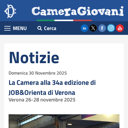
Camera
Salta
Home
al
Giovani
contenuto
Notizie
principale
Cerca
MENU
Eventi
Giornate di formazione
Contenuto
Notizie
ParlaWiki
Lezioni di Costituzione
Domenica 30 Novembre 2025
Vieni alla Camera
La Camera alla 34a edizione di
Preparati alla visita
JOB&Orienta di Verona
Verona 26-28 novembre 2025
I nostri podcast
Le nostre pubblicazioni
Archivio iniziative