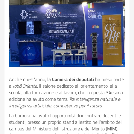
giovani
Contatti
Cerca
Mappa del sito
Giornata di formazione
2024-2025 - Bando
Giornata di formazione
2025-2026 - Bando
Anche quest’anno, la
Camera dei deputati
ha preso parte
a
Job&Orienta
, il salone dedicato all'orientamento, alla
Lezioni di Costituzione
2024-2025 - Bando
scuola, alla formazione e al lavoro, che in questa 34esima
edizione ha avuto come tema
Tra intelligenza naturale e
Lezioni di Costituzione
intelligenza artificiale: competenze per il futuro
.
2025-2026 - Bando
La Camera ha avuto l'opportunità di incontrare docenti e
studenti, presso un proprio stand allestito nell’ambito del
Parlawiky 2024-2025 -
Bando
campus del Ministero dell'Istruzione e del Merito (MIM).